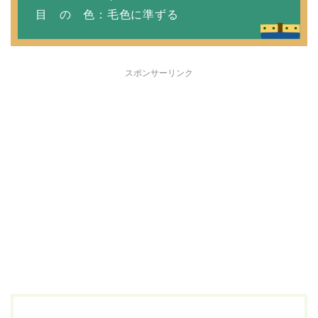
目 の 色：毛色に準ずる
スポンサーリンク