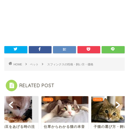
HOME
ペット
スフィンクスの性格・飼い方・価格
RELATED POST
ト
ペット
ペット
に納豆をあげる時の注
仕草からわかる猫の本音
子猫の選び方・飼い