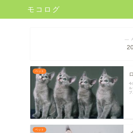
モコログ
― 
2
ペット
今
ル
ブ
ペット