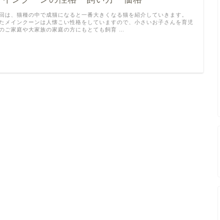
回は、猫種の中で成猫になると一番大きくなる猫を紹介していきます。
たメインクーンは人懐こい性格をしていますので、小さいお子さんを育児
のご家庭や大家族の家庭の方にもとても飼育 …