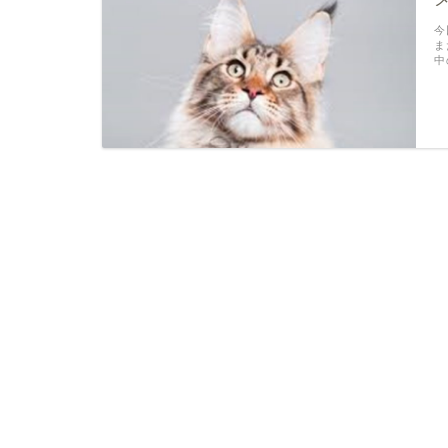
今
ま
中