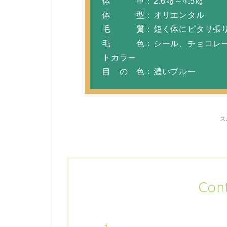
体 重：2.6㎏～4.5㎏
体 型：オリエンタル
毛 質：短く体にピタリ張り
毛 色：シール、チョコレー
トカラー
目 の 色：濃いブルー
ス
Con