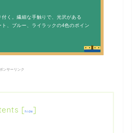
付く。繊細な手触りで、光沢がある
ト、ブルー、ライラックの4色のポイン
ポンサーリンク
tents
[
]
hide