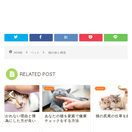
HOME
ペット
猫の体と構造
RELATED POST
ト
ペット
ペット
に懐かれない理由と懐
あなたの猫を家庭で健康
猫の尻尾の仕草を解
れる為にした方が良い
チェックをする方法