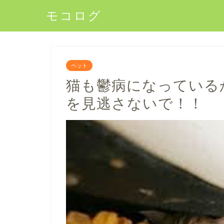
モコログ
ペット
猫も鬱病になっている
を見逃さないで！！