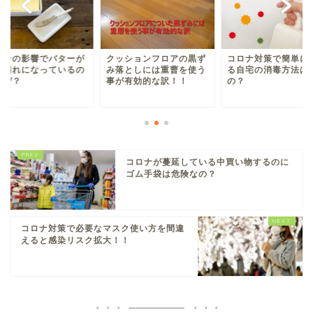
ロナの影響でバターが
クッションフロアの黒ず
コロナ対策で簡単に
り切れになっているの
み落としには重曹を使う
る自宅の消毒方法は
なぜ？
事が有効的な訳！！
の？
コロナが蔓延している中買い物するのに
ゴム手袋は危険なの？
コロナ対策で必要なマスク使い方を間違
えると感染リスク拡大！！