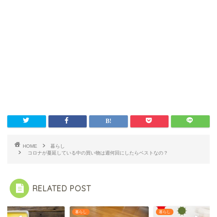
HOME
暮らし
コロナが蔓延している中の買い物は週何回にしたらベストなの？
RELATED POST
し
暮らし
暮らし